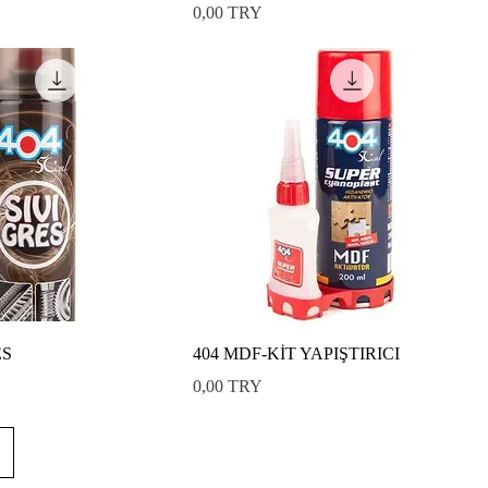
Preis
0,00 TRY
ES
404 MDF-KİT YAPIŞTIRICI
Preis
0,00 TRY