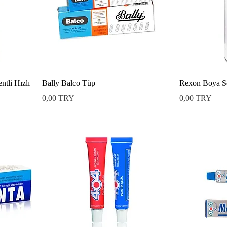
tli Hızlı
Bally Balco Tüp
Rexon Boya S
Preis
Preis
0,00 TRY
0,00 TRY