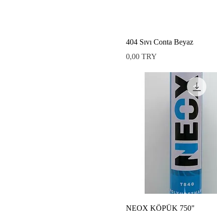
404 Sıvı Conta Beyaz
Preis
0,00 TRY
NEOX KÖPÜK 750"