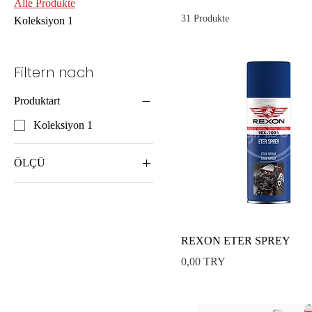
Alle Produkte
31 Produkte
Koleksiyon 1
Filtern nach
Produktart
Koleksiyon 1
ÖLÇÜ
100 gr.
150 gr
200 ML
REXON ETER SPREY
250 gr.
Preis
0,00 TRY
30*70 - 200 Gr
30*70 - 500 Gr.