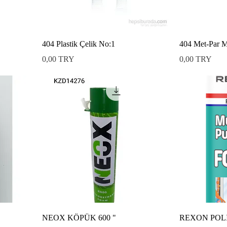
404 Plastik Çelik No:1
404 Met-Par Me
Preis
Preis
0,00 TRY
0,00 TRY
NEOX KÖPÜK 600 "
REXON POL