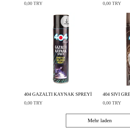
Preis
Preis
0,00 TRY
0,00 TRY
404 GAZALTI KAYNAK SPREYİ
404 SIVI GR
Preis
Preis
0,00 TRY
0,00 TRY
Mehr laden