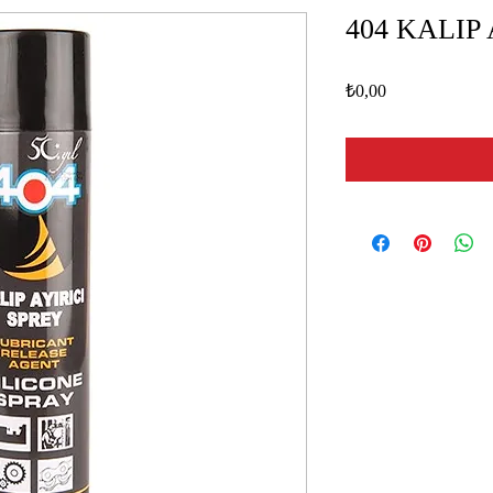
404 KALIP 
Fiyat
₺0,00