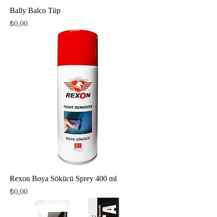
Bally Balco Tüp
Fiyat
₺0,00
Rexon Boya Sökücü Sprey 400 ml
Fiyat
₺0,00