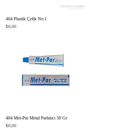
404 Plastik Çelik No:1
Fiyat
₺0,00
404 Met-Par Metal Parlatıcı 50 Gr
Fiyat
₺0,00