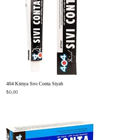
404 Kimya Sıvı Conta Siyah
Fiyat
₺0,00