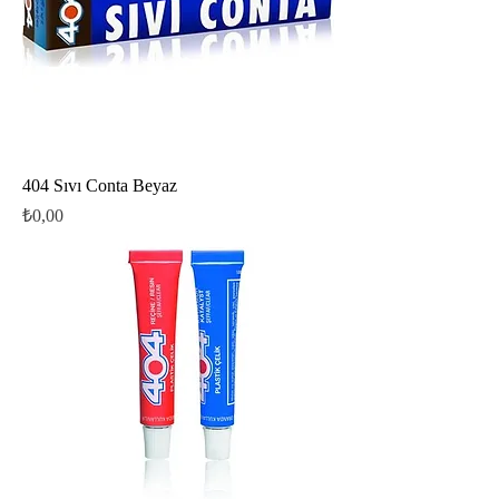
404 Sıvı Conta Beyaz
Fiyat
₺0,00