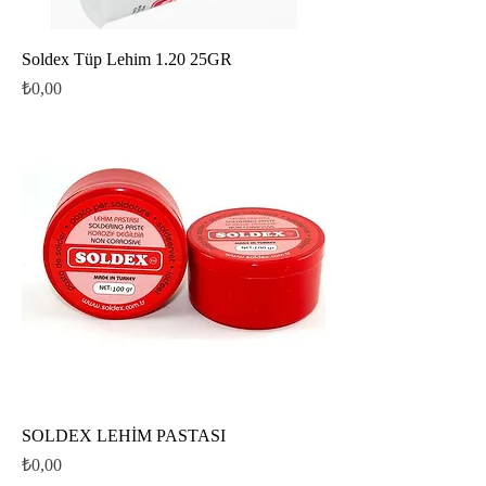
Soldex Tüp Lehim 1.20 25GR
Fiyat
₺0,00
SOLDEX LEHİM PASTASI
Fiyat
₺0,00