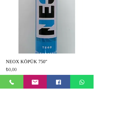
NEOX KÖPÜK 750"
Fiyat
₺0,00