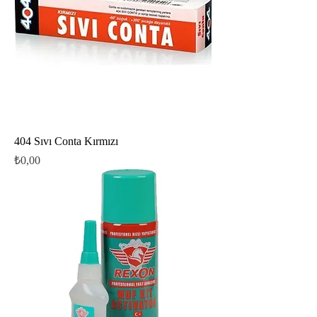
404 Sıvı Conta Kırmızı
Fiyat
₺0,00