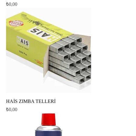
Fiyat
₺0,00
HAİS ZIMBA TELLERİ
Fiyat
₺0,00