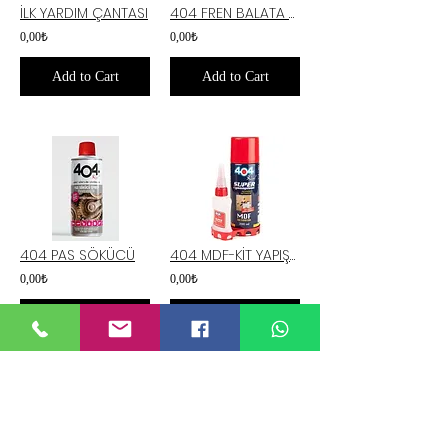
İLK YARDIM ÇANTASI
404 FREN BALATA TEMİZLEYİCİ
0,00₺
0,00₺
Add to Cart
Add to Cart
404 PAS SÖKÜCÜ
404 MDF-KİT YAPIŞTIRICI
0,00₺
0,00₺
Add to Cart
Add to Cart