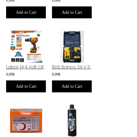
0,00₺
0,00₺
Add to Cart
Add to Cart
Labor 14,4 Volt Çift Akülü Darbeli Şarjlı Matkap
Bn5 Banco 24 V 5 A Çift Akülü Darbeli Matkap
0,00₺
0,00₺
Add to Cart
Add to Cart