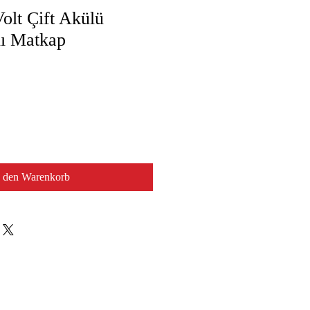
olt Çift Akülü
lı Matkap
n den Warenkorb