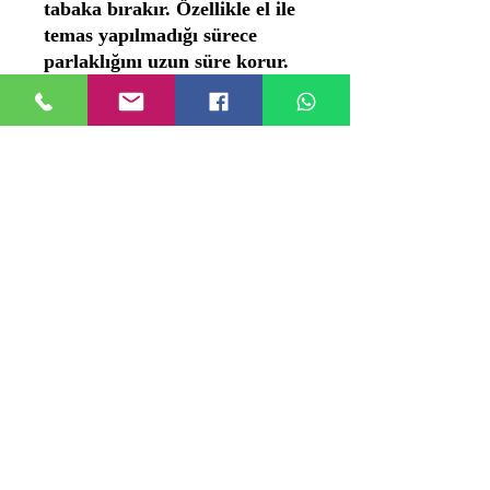
tabaka bırakır. Özellikle el ile
temas yapılmadığı sürece
parlaklığını uzun süre korur.
*Yeterli bir miktarı
temizlenecek yüzeye sürün,
kurutmadan bir kumaş
parçası veya pamukla sıkıca
ovun. Son olarak yumuşak bir
kumaşla parlatın.
Bronz Pirinç Krom Bakır
Altın Gümüş
Çelik Alüminyum Platin
Kurşun Kalay Demir
Metallerinde ve alaşımlarında
Mutfak eşyaları, fiberglas,
plexiglas, seramik, fayanslarda
Güvenle kullanabilirsiniz.
50 gr tüpte sunulan
ürünlerimizi profesyonel