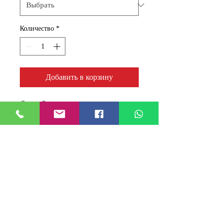
Количество
*
Добавить в корзину
Ürün Özellikleri ve Uygulama
Alanı * -60 °C’den +350 °C’ye
kadar soğuk ve sıcak ortamlarda,
sıçramalı sıcaklarda * +400
°C’ye kadar emsalsiz bir
dayanma gücüne sahiptir. * Sıvı
conta suya, buhara, yağlara,
greslere, çeşitli kimyevi
maddelere ve gazlara dayanır. *
Güneşin ultraviyole ışınlarına ve