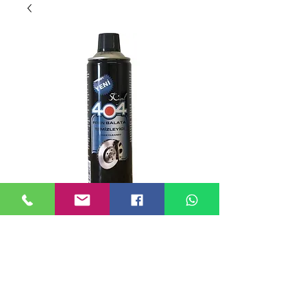
404 FREN BALATA
TEMİZLEYİCİ
Price
TRY 0.00
Add to Cart