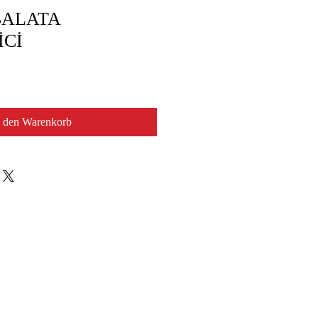
BALATA
İCİ
n den Warenkorb