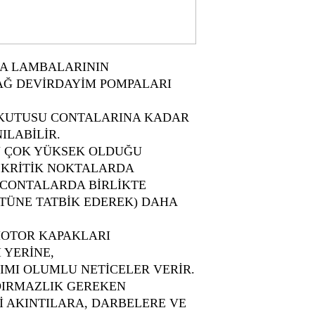
KA LAMBALARININ
AĞ DEVİRDAYİM POMPALARI
 KUTUSU CONTALARINA KADAR
ILABİLİR.
IN ÇOK YÜKSEK OLDUĞU
 KRİTİK NOKTALARDA
L CONTALARDA BİRLİKTE
TÜNE TATBİK EDEREK) DAHA
MOTOR KAPAKLARI
 YERİNE,
RIMI OLUMLU NETİCELER VERİR.
DIRMAZLIK GEREKEN
 AKINTILARA, DARBELERE VE